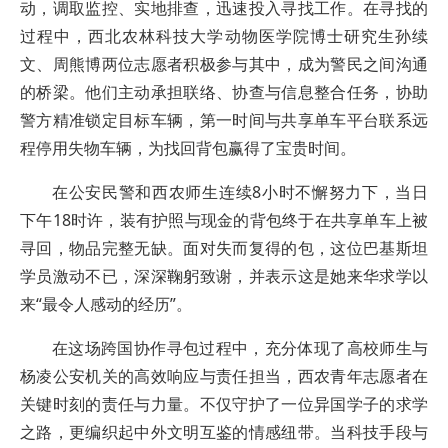
动，调取监控、实地排查，迅速投入寻找工作。在寻找的
过程中，西北农林科技大学动物医学院博士研究生孙续
文、周熊博两位志愿者积极参与其中，成为警民之间沟通
的桥梁。他们主动承担联络、协查与信息整合任务，协助
警方精准锁定目标车辆，第一时间与共享单车平台联系远
程停用失物车辆，为找回背包赢得了宝贵时间。
在公安民警和西农师生连续8小时不懈努力下，当日
下午18时许，装有护照与现金的背包终于在共享单车上被
寻回，物品完整无缺。面对失而复得的包，这位巴基斯坦
学员激动不已，深深鞠躬致谢，并表示这是她来华求学以
来“最令人感动的经历”。
在这场跨国协作寻包过程中，充分体现了高校师生与
杨凌公安机关的高效响应与责任担当，西农青年志愿者在
关键时刻的责任与力量。不仅守护了一位异国学子的求学
之路，更编织起中外文明互鉴的情感纽带。当科技手段与