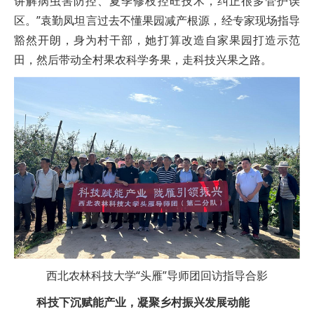
讲解病虫害防控、夏季修枝控旺技术，纠正很多管护误
区。”袁勤凤坦言过去不懂果园减产根源，经专家现场指导
豁然开朗，身为村干部，她打算改造自家果园打造示范
田，然后带动全村果农科学务果，走科技兴果之路。
西北农林科技大学“头雁”导师团回访指导合影
科技下沉赋能产业，凝聚乡村振兴发展动能