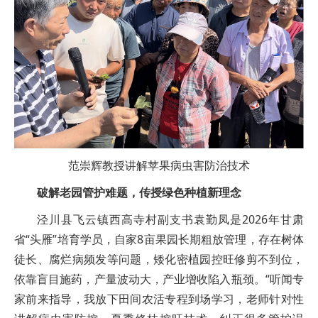
范崇辉教授讲解苹果病虫害防治技术
破解老园管护难题，传授绿色种植新理念
泾川县飞云镇西高寺村副支书袁勤凤是2026年甘肃
省“头雁”培育学员，自家8亩果园长期粗放管理，存在树体
徒长、腐烂病频发等问题，矮化密植园控旺修剪不到位，
依靠盲目施药，产量波动大，产业增收陷入瓶颈。“听闻专
家前来指导，我放下田间农活专程到场学习，老师针对性