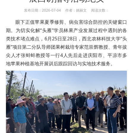
发布日期：2026-07-04 作者：姚丽文 阅读次数：
眼下正值苹果夏季修剪、病虫害综合防控的关键窗口
期。为切实化解“头雁”学员林果产业发展过程中遇到的各
类技术堵点难点，6月25日至28日，西北农林科技大学“头
雁”项目第二分队导师团果树栽培专家范崇辉教授、青年拔
尖人才张蚌蚌教授等一行4人先后走进庆阳市、平凉市多
地苹果种植基地开展训后跟踪回访与实地技术服务。