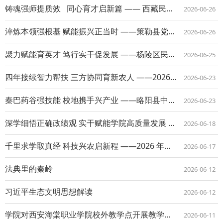
铸魂强师提质效 同心育才启新篇 —— 西藏民族大学研究生导师素质提升专题培训...
2026-06-26
淬炼本领强根基 赋能振兴正当时 ——策勒县党建引领乡村振兴专题培训班在西农大开班
2026-06-26
聚力赋能育英才 笃行实干促发展 ——杨陵区民营经济领军人才研修班顺利开班
2026-06-25
四年接续智力帮扶 三方协同育新农人 ——2026 年度定点帮扶奈曼旗农技人员与农...
2026-06-23
秦巴药谷强技能 校地携手兴产业 ——略阳县中药材技术专题培训班在我校顺利开班
2026-06-23
深学细悟正确政绩观 实干赋能学院高质量发展 ——学院党总支召开第四次理论学习中心...
2026-06-18
千里求学取真经 科技兴农启新程 ——2026 年塔城市基层农业技术人员培训班圆满...
2026-06-17
法典里的秦岭
2026-06-12
习近平生态文明思想解读
2026-06-12
学院对西安海棠职业学院校外教学点开展教学与管理工作督查
2026-06-11